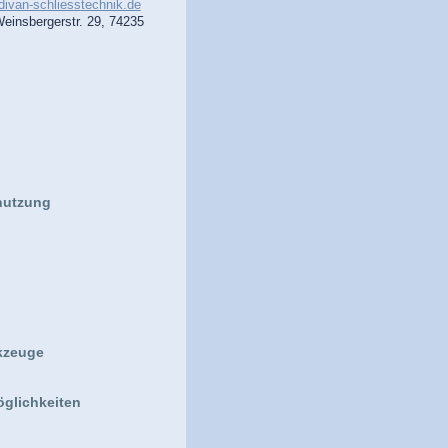
ivan-schliess
technik.de
Weinsbergerstr. 29, 74235
nutzung
kzeuge
öglichkeiten