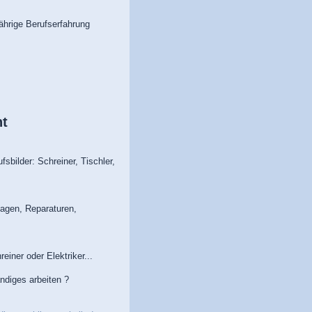
ährige Berufserfahrung
t
bilder: Schreiner, Tischler,
agen, Reparaturen,
iner oder Elektriker...
diges arbeiten ?