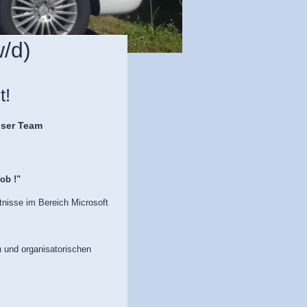
/d)
t!
ür unser Team
b !"
nisse im Bereich Microsoft
n und organisatorischen